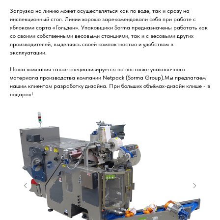
Загрузка на линию может осуществляться как по воде, так и сразу на
инспекционный стол. Линии хорошо зарекомендовали себя при работе с
яблоками сорта «Гольден». Упаковщики Sorma предназначены работать как
со своими собственными весовыми станциями, так и с весовыми других
производителей, выделяясь своей компактностью и удобством в
эксплуатации.
Наша компания также специализируется на поставке упаковочного
материала производства компании Netpack (Sorma Group).Мы предлагаем
нашим клиентам разработку дизайна. При больших объёмах-дизайн клише - в
подарок!