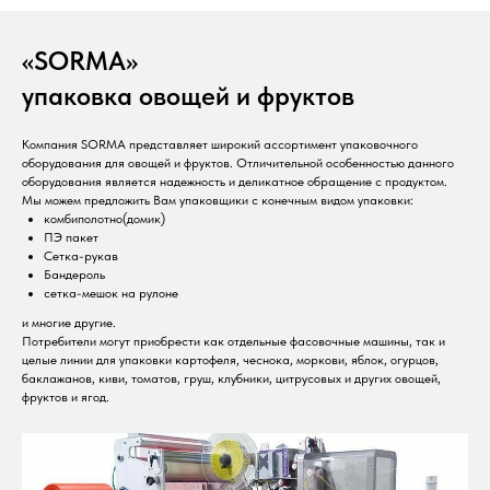
«SORMA»
упаковка овощей и фруктов
Компания SORMA представляет широкий ассортимент упаковочного
оборудования для овощей и фруктов. Отличительной особенностью данного
оборудования является надежность и деликатное обращение с продуктом.
Мы можем предложить Вам упаковщики с конечным видом упаковки:
комбиполотно(домик)
ПЭ пакет
Сетка-рукав
Бандероль
сетка-мешок на рулоне
и многие другие.
Потребители могут приобрести как отдельные фасовочные машины, так и
целые линии для упаковки картофеля, чеснока, моркови, яблок, огурцов,
баклажанов, киви, томатов, груш, клубники, цитрусовых и других овощей,
фруктов и ягод.